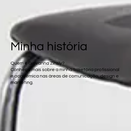
Minha história
Quem é Giovanna Zinsly?
Conheça mais sobre a minha trajetória profissional
e acadêmica nas áreas de comunicação, design e
marketing.